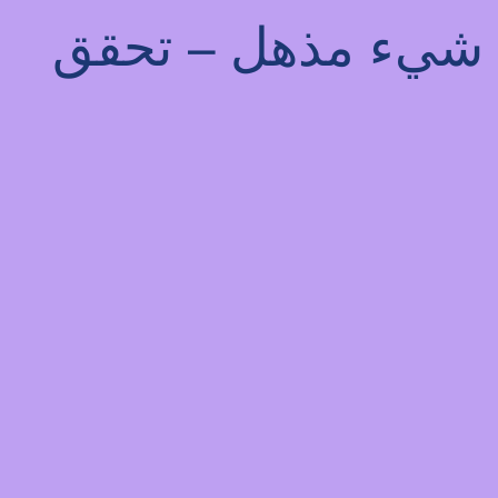
يذ شيء مذهل – تحقق