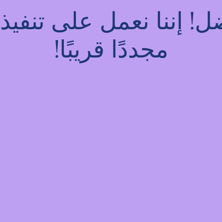
فضل! إننا نعمل على تنف
مجددًا قريبًا!