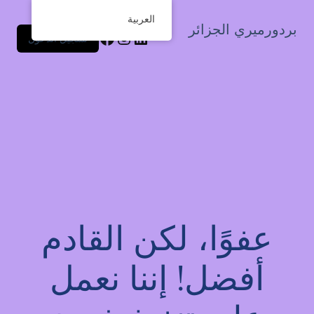
العربية
بردورميري الجزائر
تسجيل الدخول
عفوًا، لكن القادم
أفضل! إننا نعمل