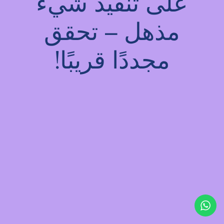
على تنفيذ شيء
مذهل – تحقق
مجددًا قريبًا!